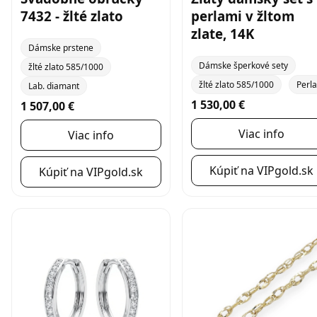
7432 - žlté zlato
perlami v žltom
zlate, 14K
Dámske prstene
Dámske šperkové sety
žlté zlato 585/1000
žlté zlato 585/1000
Perla
Lab. diamant
1 530,00 €
1 507,00 €
Viac info
Viac info
Kúpiť na VIPgold.sk
Kúpiť na VIPgold.sk