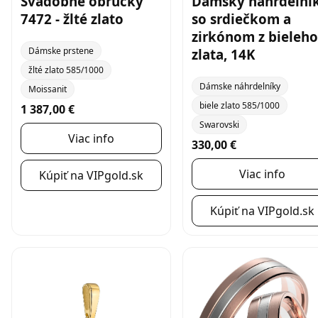
Svadobné obrúčky
Dámsky náhrdelní
7472 - žlté zlato
so srdiečkom a
zirkónom z bieleho
Dámske prstene
zlata, 14K
žlté zlato 585/1000
Dámske náhrdelníky
Moissanit
biele zlato 585/1000
1 387,00 €
Swarovski
Viac info
330,00 €
Viac info
Kúpiť na VIPgold.sk
Kúpiť na VIPgold.sk