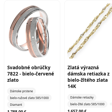
Svadobné obrúčky
Zlatá výrazná
7822 - bielo-červené
dámska retiazka z
zlato
bielo-žltého zlata
14K
Dámske prstene
Dámske retiazky
bielo-ružové zlato 585/1000
bielo-žlté zlato 585/1000
Diamant
1 657,00 €
1 788,00 €