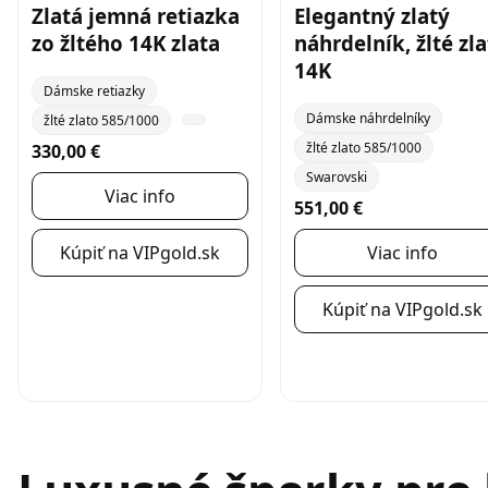
Zlatá jemná retiazka
Elegantný zlatý
zo žltého 14K zlata
náhrdelník, žlté zl
14K
Dámske retiazky
Dámske náhrdelníky
žlté zlato 585/1000
žlté zlato 585/1000
330,00 €
Swarovski
Viac info
551,00 €
Kúpiť na VIPgold.sk
Viac info
Kúpiť na VIPgold.sk