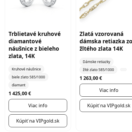
Trblietavé kruhové
Zlatá vzorovaná
diamantové
dámska retiazka z
náušnice z bieleho
žltého zlata 14K
zlata, 14K
Dámske retiazky
Kruhové náušnice
žlté zlato 585/1000
biele zlato 585/1000
1 263,00 €
diamant
Viac info
1 425,00 €
Viac info
Kúpiť na VIPgold.sk
Kúpiť na VIPgold.sk