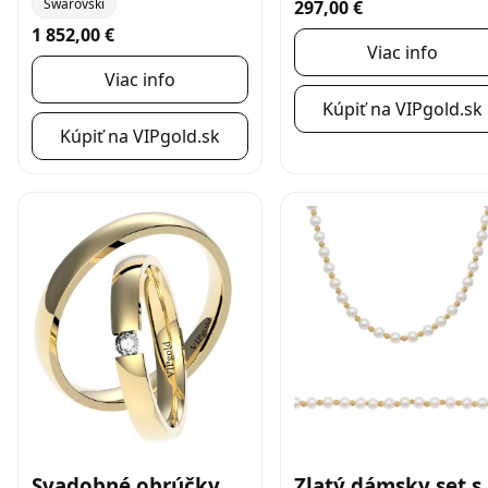
Swarovski
297,00 €
1 852,00 €
Viac info
Viac info
Kúpiť na VIPgold.sk
Kúpiť na VIPgold.sk
Svadobné obrúčky
Zlatý dámsky set s