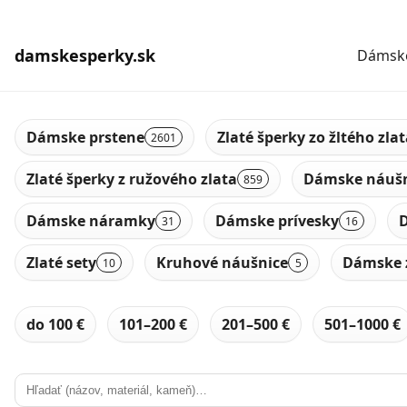
damskesperky.sk
Dámske
Dámske prstene
Zlaté šperky zo žltého zla
2601
Zlaté šperky z ružového zlata
Dámske náušn
859
Dámske náramky
Dámske prívesky
D
31
16
Zlaté sety
Kruhové náušnice
Dámske 
10
5
do 100 €
101–200 €
201–500 €
501–1000 €