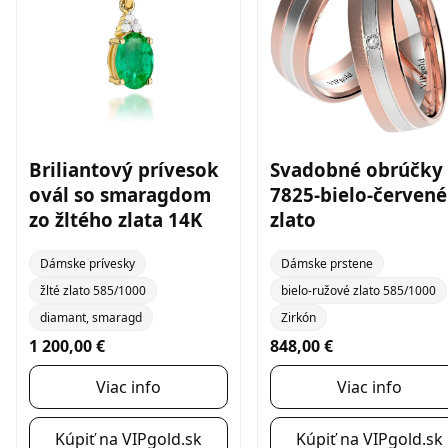
Briliantový prívesok
Svadobné obrúčky
ovál so smaragdom
7825-bielo-červené
zo žltého zlata 14K
zlato
Dámske prívesky
Dámske prstene
žlté zlato 585/1000
bielo-ružové zlato 585/1000
diamant, smaragd
Zirkón
1 200,00 €
848,00 €
Viac info
Viac info
Kúpiť na VIPgold.sk
Kúpiť na VIPgold.sk