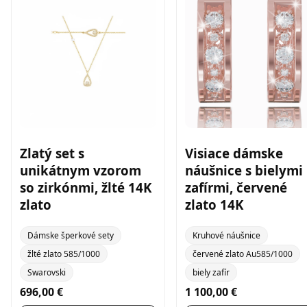
Zlatý set s
Visiace dámske
unikátnym vzorom
náušnice s bielymi
so zirkónmi, žlté 14K
zafírmi, červené
zlato
zlato 14K
Dámske šperkové sety
Kruhové náušnice
žlté zlato 585/1000
červené zlato Au585/1000
Swarovski
biely zafír
696,00 €
1 100,00 €