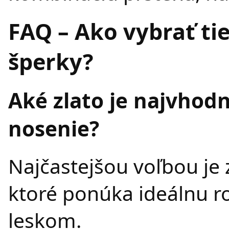
FAQ – Ako vybrať ti
šperky?
Aké zlato je najvhod
nosenie?
Najčastejšou voľbou je 
ktoré ponúka ideálnu r
leskom.