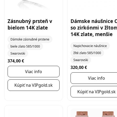
Zásnubný prsteň v
Dámske náušnice 
bielom 14K zlate
so zirkónmi v žlto
14K zlate, menšie
Dámske zásnubné prstene
Napichovacie náušnice
biele zlato 585/1000
žlté zlato 585/1000
Swarovski
Swarovski
374,00 €
320,00 €
Viac info
Viac info
Kúpiť na VIPgold.sk
Kúpiť na VIPgold.sk