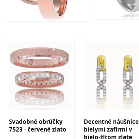
Svadobné obrúčky
Decentné náušnice
7523 - červené zlato
bielymi zafírmi v
bielo-žltom zlate,