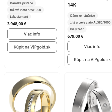
Dámske prstene
14K
ružové zlato 585/1000
Dámske náušnice
Lab. diamant
žlté a biele zlato Au585/1000
3 948,00 €
biely zafír
Viac info
679,00 €
Viac info
Kúpiť na VIPgold.sk
Kúpiť na VIPgold.sk