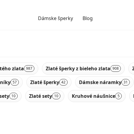
Dámske šperky
Blog
ltého zlata
Zlaté šperky z bieleho zlata
987
908
níky
Zlaté šperky
Dámske náramky
57
42
31
sety
Zlaté sety
Kruhové náušnice
10
10
5