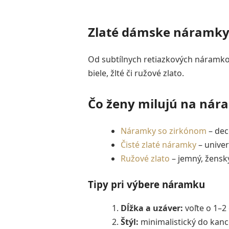
Zlaté dámske náramky –
Od subtílnych retiazkových náramko
biele, žlté či ružové zlato.
Čo ženy milujú na ná
Náramky so zirkónom
– dec
Čisté zlaté náramky
– univer
Ružové zlato
– jemný, žensk
Tipy pri výbere náramku
Dĺžka a uzáver:
voľte o 1–2
Štýl:
minimalistický do kance