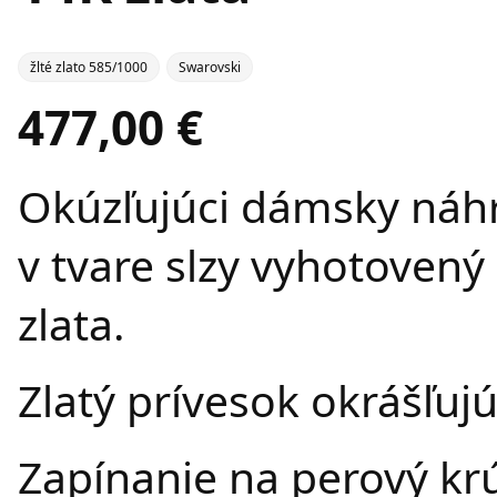
žlté zlato 585/1000
Swarovski
477,00 €
Okúzľujúci dámsky náhr
v tvare slzy vyhotovený
zlata.
Zlatý prívesok okrášľuj
Zapínanie na perový kr