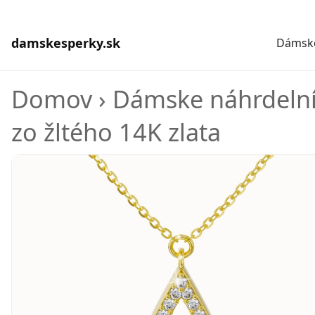
damskesperky.sk
Dámske
Domov
›
Dámske náhrdeln
zo žltého 14K zlata