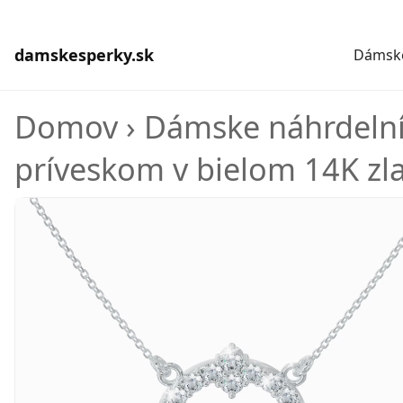
damskesperky.sk
Dámske
Domov
›
Dámske náhrdeln
príveskom v bielom 14K zl