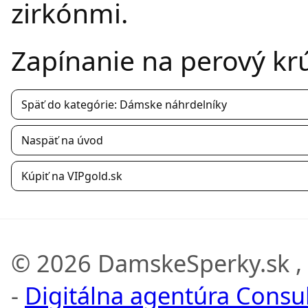
zirkónmi.
Zapínanie na perový kr
Späť do kategórie: Dámske náhrdelníky
Naspäť na úvod
Kúpiť na VIPgold.sk
© 2026 DamskeSperky.sk ,
-
Digitálna agentúra Consult