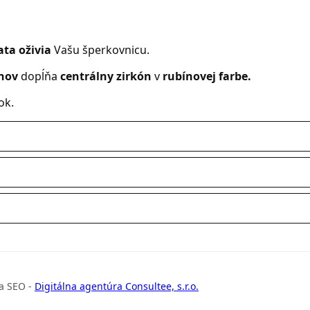
ata oživia
Vašu šperkovnicu.
nov
dopĺňa
centrálny zirkón
v
rubínovej farbe.
ok.
a SEO -
Digitálna agentúra Consultee, s.r.o.