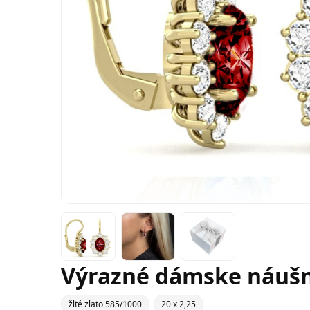
Výrazné dámske náušni
žlté zlato 585/1000
20 x 2,25