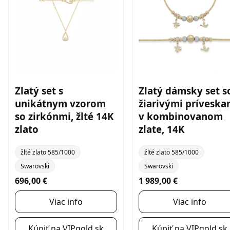
Zlatý set s
Zlatý dámsky set s
unikátnym vzorom
žiarivými príveska
so zirkónmi, žlté 14K
v kombinovanom
zlato
zlate, 14K
žlté zlato 585/1000
žlté zlato 585/1000
Swarovski
Swarovski
696,00 €
1 989,00 €
Viac info
Viac info
Kúpiť na VIPgold.sk
Kúpiť na VIPgold.sk