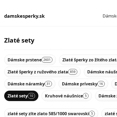
damskesperky.sk
Dámske
Zlaté sety
Dámske prstene
Zlaté šperky zo žltého zla
2601
Zlaté šperky z ružového zlata
Dámske náušn
859
Dámske náramky
Dámske prívesky
D
31
16
Zlaté sety
Kruhové náušnice
Dámske 
10
5
zlaté sety zlte zlato 585/1000 swarovski
zlaté 
5