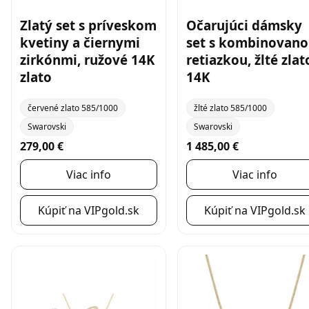
Zlatý set s príveskom
Očarujúci dámsky
kvetiny a čiernymi
set s kombinovan
zirkónmi, ružové 14K
retiazkou, žlté zlat
zlato
14K
červené zlato 585/1000
žlté zlato 585/1000
Swarovski
Swarovski
279,00 €
1 485,00 €
Viac info
Viac info
Kúpiť na VIPgold.sk
Kúpiť na VIPgold.sk