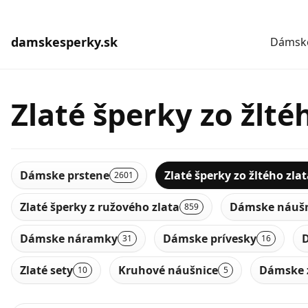
damskesperky.sk
Dámske
Zlaté šperky zo žlté
Dámske prstene
Zlaté šperky zo žltého zla
2601
Zlaté šperky z ružového zlata
Dámske náušn
859
Dámske náramky
Dámske prívesky
D
31
16
Zlaté sety
Kruhové náušnice
Dámske 
10
5